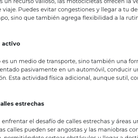
un recurso valioso, las motocicletas ofrecen la v
 viaje. Puedes evitar congestiones y llegar a tu 
empo, sino que también agrega flexibilidad a la rut
 activo
 es un medio de transporte, sino también una for
ar sentado pasivamente en un automóvil, conducir 
ón. Esta actividad física adicional, aunque sutil, c
alles estrechas
 enfrentar el desafío de calles estrechas y áreas
s calles pueden ser angostas y las maniobras co
a, permitiéndote sortear obstáculos y llegar a des