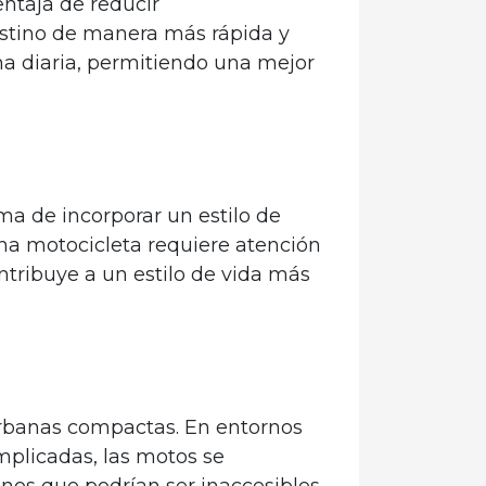
entaja de reducir
destino de manera más rápida y
ina diaria, permitiendo una mejor
ma de incorporar un estilo de
una motocicleta requiere atención
ontribuye a un estilo de vida más
 urbanas compactas. En entornos
mplicadas, las motos se
tinos que podrían ser inaccesibles